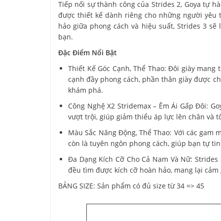
Tiếp nối sự thành công của Strides 2, Goya tự hà
được thiết kế dành riêng cho những người yêu 
hảo giữa phong cách và hiệu suất, Strides 3 s
bạn.
Đặc Điểm Nổi Bật
Thiết Kế Góc Cạnh, Thể Thao: Đôi giày mang 
cạnh đầy phong cách, phần thân giày được ch
khám phá.
Công Nghệ X2 Stridemax – Êm Ái Gấp Đôi: Goy
vượt trội, giúp giảm thiểu áp lực lên chân và 
Màu Sắc Năng Động, Thể Thao: Với các gam mà
còn là tuyên ngôn phong cách, giúp bạn tự tin
Đa Dạng Kích Cỡ Cho Cả Nam Và Nữ: Strides 3
đều tìm được kích cỡ hoàn hảo, mang lại cảm 
BẢNG SIZE: Sản phẩm có đủ size từ 34 => 45