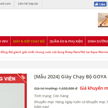
ail.com
Liên hệ hợp tác
H VĐV
GIÀY & DÉP CHẠY BỘ
QUẦN ÁO & PHỤ KIỆN
DINH DƯỠNG
đồng đội giành giải nhất chung cuộc nội dung Relay Nam/Nữ tại Aqua Warrio
[Mẫu 2024] Giày Chạy Bộ GOYA
Giá khuyến mạ
Giá trị trường: 1,650,000 đ
Tình trạng: Còn hàng
Khuyến mại: Hàng ngày luôn có khuyến mại, h
hôm nay!