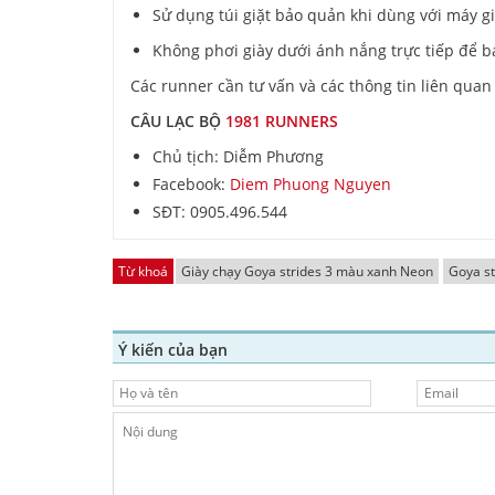
Sử dụng túi giặt bảo quản khi dùng với máy gi
Không phơi giày dưới ánh nắng trực tiếp để
Các runner cần tư vấn và các thông tin liên quan
CÂU LẠC BỘ
1981 RUNNERS
Chủ tịch: Diễm Phương
Facebook:
Diem Phuong Nguyen
SĐT: 0905.496.544
Từ khoá
Giày chạy Goya strides 3 màu xanh Neon
Goya st
Ý kiến của bạn