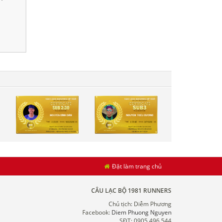
Đặt làm trang chủ
CÂU LẠC BỘ 1981 RUNNERS
Chủ tịch: Diễm Phương
Facebook:
Diem Phuong Nguyen
SĐT: 0905.496.544