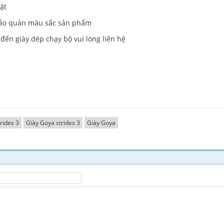
ặt
 bảo quản màu sắc sản phẩm
 đến giày dép chạy bộ vui lòng liên hệ
rides 3
Giày Goya strides 3
Giày Goya