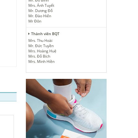
Mr. Đỗ Bình
Mrs. Ánh Tuyết
trời, giày dép GOYA & gạo
Mr. Dương Đỗ
cho người dân và học sinh
Mr. Đào Hiển
nghèo của xã
Mr Đôn
Thành viên BQT
Mrs. Thu Hoài
Mr. Đức Tuyền
Mrs. Hoàng Huệ
Mrs. Đỗ Bích
Mrs. Minh Hiền