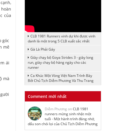
 cạnh,
g hoàn
ục của
CLB 1981 Runners vinh dự khi được vinh
o góc
danh là một trong 5 CLB xuất sắc nhất
am mê
Gà Là Phải Gáy
Giày chạy bộ Goya Strides 3 - giày long
êm ái
run, giày chạy bộ hàng ngày cho các
runner
Ca Khúc Một Vòng Việt Nam Trình Bày
bộ mà
Bởi Chủ Tịch Diễm Phương Và Thu Trang
người
Comment mới nhất
Diễm Phương on
CLB 1981
runners mừng sinh nhật một
tuổi - Một hành trình đáng nhớ,
dấu son chói lọi của Chủ Tịch Diễm Phương