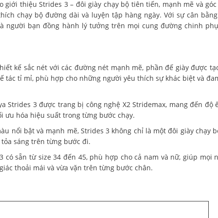
o giới thiệu Strides 3 – đôi giày chạy bộ tiên tiến, mạnh mẽ và góc
thích chạy bộ đường dài và luyện tập hàng ngày. Với sự cân bằn
ẽ là người bạn đồng hành lý tưởng trên mọi cung đường chinh ph
thiết kế sắc nét với các đường nét mạnh mẽ, phần đế giày được tạ
ế tác tỉ mỉ, phù hợp cho những người yêu thích sự khác biệt và đ
a Strides 3 được trang bị công nghệ X2 Stridemax, mang đến độ 
tối ưu hóa hiệu suất trong từng bước chạy.
u nổi bật và mạnh mẽ, Strides 3 không chỉ là một đôi giày chạy 
 tỏa sáng trên từng bước đi.
 có sẵn từ size 34 đến 45, phù hợp cho cả nam và nữ, giúp mọi 
giác thoải mái và vừa vặn trên từng bước chân.