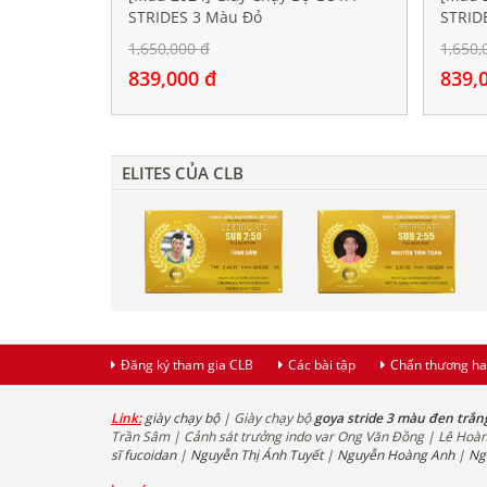
STRIDES 3 Màu Đỏ
STRID
1,650,000 đ
1,650,
839,000 đ
839,
ELITES CỦA CLB
Đăng ký tham gia CLB
Các bài tập
Chấn thương ha
Link:
giày chạy bộ
| Giày chạy bộ
goya stride 3 màu đen trắn
Trần Sâm | Cảnh sát trưởng indo var Ong Văn Đồng | Lê Hoà
sĩ fucoidan
|
Nguyễn Thị Ánh Tuyết
|
Nguyễn Hoàng Anh
|
Ng