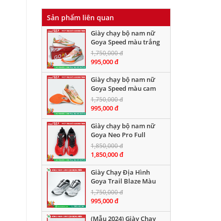
Sản phẩm liên quan
Giày chạy bộ nam nữ
Goya Speed màu trắng
1,750,000 đ
995,000 đ
Giày chạy bộ nam nữ
Goya Speed màu cam
1,750,000 đ
995,000 đ
Giày chạy bộ nam nữ
Goya Neo Pro Full
Carbon năm 2025 full
1,850,000 đ
màu
1,850,000 đ
Giày Chạy Địa Hình
Goya Trail Blaze Màu
Xám Đen
1,750,000 đ
995,000 đ
(Mẫu 2024) Giày Chạy