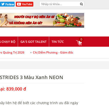
0
 CHẠY BỘ
GA'S GOT TALENT
TIN TỨC
rs Quảng Trị 2026
Chị Diễm Phương - Giám đốc Quan Hệ Cộng Đồng Giải
 STRIDES 3 Màu Xanh NEON
i: 839,000 đ
ãy liên hệ để biết các chương trình ưu đãi ngày