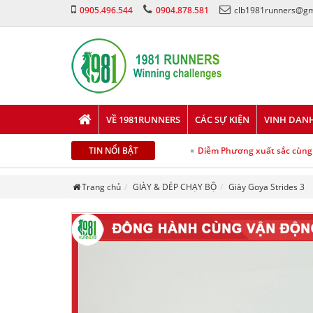
0905.496.544
0904.878.581
clb1981runners@gm
VỀ 1981RUNNERS
CÁC SỰ KIỆN
VINH DAN
TIN NỔI BẬT
Diễm Phương xuất sắc cùng 
Trang chủ
GIÀY & DÉP CHẠY BỘ
Giày Goya Strides 3