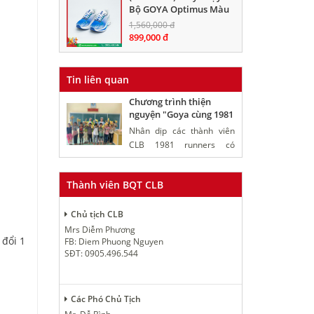
Bộ GOYA Optimus Màu
Trắng Xanh
1,560,000 đ
899,000 đ
Tin liên quan
Chương trình thiện
nguyện "Goya cùng 1981
Runners" chung tay vì
Nhân dịp các thành viên
Triệu Phước
CLB 1981 runners có
chuyến vào vùng đất
Quảng Trị tham gia giải
Thành viên BQT CLB
chạy Tiền Phong
Marathon, CLB 1981
Chủ tịch CLB
runners kết hợp với công ty
giày Goya Việt Nam tổ
Mrs Diễm Phương
 đổi 1
FB: Diem Phuong Nguyen
chức chương trình từ thiện
SĐT: 0905.496.544
tại xã Triệu Phước - một xã
khó khăn của huyện Triệu
Phong, tỉnh Quảng Trị.
Các Phó Chủ Tịch
Chuyến thiện nguyện sẽ
tặng quạt năng lượng mặt